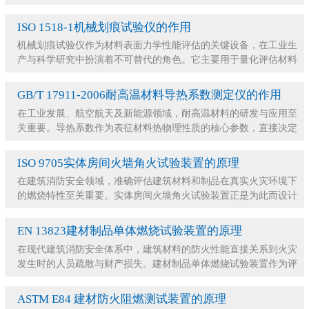
衡量产品品质、使用寿命与使用安全性的核心指标
ISO 1518-1机械划痕试验仪的作用
机械划痕试验仪作为材料表面力学性能评估的关键设备，在工业生
产与科学研究中扮演着不可替代的角色。它主要用于量化评估材料
或涂层在受到机械摩擦、刮擦时的抗损伤能力。通
GB/T 17911-2006耐高温材料导热系数测定仪的作用
在工业发展、航空航天及新能源领域，耐高温材料的研发与应用至
关重要。导热系数作为表征材料热物理性质的核心参数，直接决定
了材料的保温隔热性能或散热效率。耐高温材料导
ISO 9705实体房间火墙角火试验装置的原理
在建筑消防安全领域，准确评估建筑材料和制品在真实火灾环境下
的燃烧特性至关重要。实体房间火墙角火试验装置正是为此而设计
的大型火灾测试设备。它通过模拟真实火灾场景，
EN 13823建材制品单体燃烧试验装置的原理
在现代建筑消防安全体系中，建筑材料的防火性能直接关系到火灾
发生时的人员疏散与财产损失。建材制品单体燃烧试验装置作为评
估建筑材料燃烧性能的核心设备，在建筑防火设计
ASTM E84 建材防火阻燃测试装置的原理