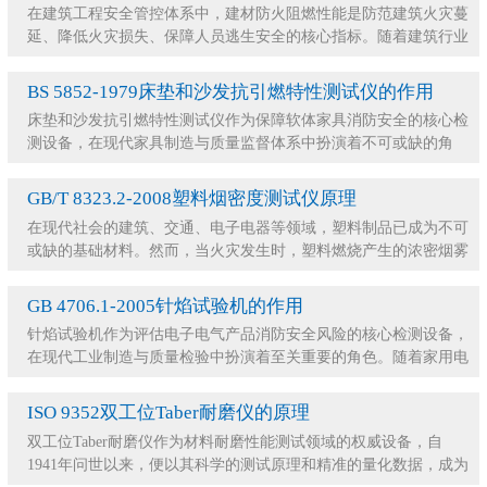
在建筑工程安全管控体系中，建材防火阻燃性能是防范建筑火灾蔓
延、降低火灾损失、保障人员逃生安全的核心指标。随着建筑行业
规范化发展，各类新型装饰、保温、结构建材广泛
BS 5852-1979床垫和沙发抗引燃特性测试仪的作用
床垫和沙发抗引燃特性测试仪作为保障软体家具消防安全的核心检
测设备，在现代家具制造与质量监督体系中扮演着不可或缺的角
色。随着人们对居住与公共场所安全意识的不断提升
GB/T 8323.2-2008塑料烟密度测试仪原理
在现代社会的建筑、交通、电子电器等领域，塑料制品已成为不可
或缺的基础材料。然而，当火灾发生时，塑料燃烧产生的浓密烟雾
往往成为比火焰更可怕的“隐形杀手”。这些烟雾
GB 4706.1-2005针焰试验机的作用
针焰试验机作为评估电子电气产品消防安全风险的核心检测设备，
在现代工业制造与质量检验中扮演着至关重要的角色。随着家用电
器、信息技术设备以及工业控制系统的日益普及，
ISO 9352双工位Taber耐磨仪的原理
双工位Taber耐磨仪作为材料耐磨性能测试领域的权威设备，自
1941年问世以来，便以其科学的测试原理和精准的量化数据，成为