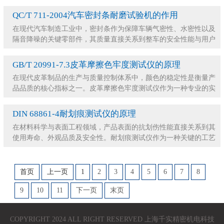
工业界评估材料耐用性不可或缺的利器。它
QC/T 711-2004汽车密封条耐磨试验机的作用
在现代汽车制造工业中，密封条作为保障车辆气密性、水密性以及
隔音降噪的关键零部件，其质量直接关系到整车的安全性能与用户
的驾乘体验。汽车在长期的行驶过程中，密封条不
GB/T 20991-7.3皮革摩擦色牢度测试仪的原理
在现代皮革制品的生产与质量控制体系中，颜色的稳定性是衡量产
品品质的核心指标之一。皮革摩擦色牢度测试仪作为一种专业的实
验室设备，被广泛应用于评估染色皮革在受到外力
DIN 68861-4耐划痕测试仪的原理
在材料科学与表面工程领域，产品表面的抗划伤性能直接关系到其
使用寿命、外观品质及安全性。耐划痕测试仪作为一种关键的工艺
试验仪器，被广泛应用于各类材料的质量检测与研
首页
上一页
1
2
3
4
5
6
7
8
9
10
11
下一页
末页
COPYRIGHT 2024 ALL RIGHT RESERVED 上海千实精密机电科技