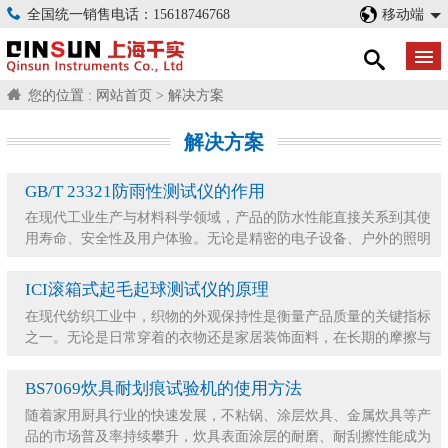
全国统一销售电话：15618746768
移动端
您的位置 :
网站首页
>
解决方案
解决方案
GB/T 23321防雨性测试仪的作用
在现代工业生产与材料科学领域，产品的防水性能直接关系到其使
用寿命、安全性及用户体验。无论是精密的电子设备、户外的照明
灯具，还是冲锋衣、帐篷等纺织面料，都需要经过
ICI滚箱式起毛起球测试仪的原理
在现代纺织工业中，织物的外观保持性是衡量产品质量的关键指标
之一。无论是日常穿着的衣物还是家居装饰面料，在长期的摩擦与
洗涤中，表面纤维极易发生纠缠，形成影响美观的
BS7069炊具耐划痕试验机的使用方法
随着家用厨具行业的快速发展，不粘锅、涂层炊具、金属炊具等产
品的市场普及率持续攀升，炊具表面涂层的耐磨、耐刮擦性能成为