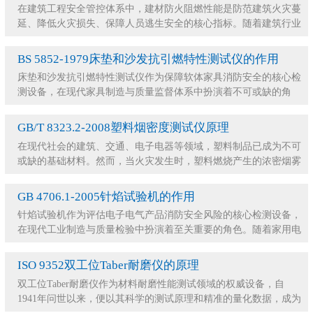
在建筑工程安全管控体系中，建材防火阻燃性能是防范建筑火灾蔓
延、降低火灾损失、保障人员逃生安全的核心指标。随着建筑行业
规范化发展，各类新型装饰、保温、结构建材广泛
BS 5852-1979床垫和沙发抗引燃特性测试仪的作用
床垫和沙发抗引燃特性测试仪作为保障软体家具消防安全的核心检
测设备，在现代家具制造与质量监督体系中扮演着不可或缺的角
色。随着人们对居住与公共场所安全意识的不断提升
GB/T 8323.2-2008塑料烟密度测试仪原理
在现代社会的建筑、交通、电子电器等领域，塑料制品已成为不可
或缺的基础材料。然而，当火灾发生时，塑料燃烧产生的浓密烟雾
往往成为比火焰更可怕的“隐形杀手”。这些烟雾
GB 4706.1-2005针焰试验机的作用
针焰试验机作为评估电子电气产品消防安全风险的核心检测设备，
在现代工业制造与质量检验中扮演着至关重要的角色。随着家用电
器、信息技术设备以及工业控制系统的日益普及，
ISO 9352双工位Taber耐磨仪的原理
双工位Taber耐磨仪作为材料耐磨性能测试领域的权威设备，自
1941年问世以来，便以其科学的测试原理和精准的量化数据，成为