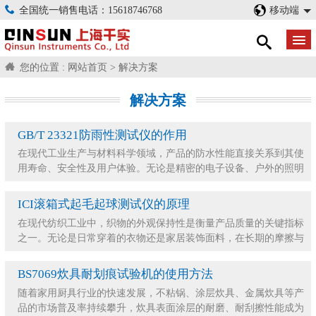
全国统一销售电话：15618746768
移动端
您的位置 :
网站首页
>
解决方案
解决方案
GB/T 23321防雨性测试仪的作用
在现代工业生产与材料科学领域，产品的防水性能直接关系到其使
用寿命、安全性及用户体验。无论是精密的电子设备、户外的照明
灯具，还是冲锋衣、帐篷等纺织面料，都需要经过
ICI滚箱式起毛起球测试仪的原理
在现代纺织工业中，织物的外观保持性是衡量产品质量的关键指标
之一。无论是日常穿着的衣物还是家居装饰面料，在长期的摩擦与
洗涤中，表面纤维极易发生纠缠，形成影响美观的
BS7069炊具耐划痕试验机的使用方法
随着家用厨具行业的快速发展，不粘锅、涂层炊具、金属炊具等产
品的市场普及率持续攀升，炊具表面涂层的耐磨、耐刮擦性能成为