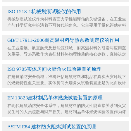
衡量产品品质、使用寿命与使用安全性的核心指标
ISO 1518-1机械划痕试验仪的作用
机械划痕试验仪作为材料表面力学性能评估的关键设备，在工业生
产与科学研究中扮演着不可替代的角色。它主要用于量化评估材料
或涂层在受到机械摩擦、刮擦时的抗损伤能力。通
GB/T 17911-2006耐高温材料导热系数测定仪的作用
在工业发展、航空航天及新能源领域，耐高温材料的研发与应用至
关重要。导热系数作为表征材料热物理性质的核心参数，直接决定
了材料的保温隔热性能或散热效率。耐高温材料导
ISO 9705实体房间火墙角火试验装置的原理
在建筑消防安全领域，准确评估建筑材料和制品在真实火灾环境下
的燃烧特性至关重要。实体房间火墙角火试验装置正是为此而设计
的大型火灾测试设备。它通过模拟真实火灾场景，
EN 13823建材制品单体燃烧试验装置的原理
在现代建筑消防安全体系中，建筑材料的防火性能直接关系到火灾
发生时的人员疏散与财产损失。建材制品单体燃烧试验装置作为评
估建筑材料燃烧性能的核心设备，在建筑防火设计
ASTM E84 建材防火阻燃测试装置的原理