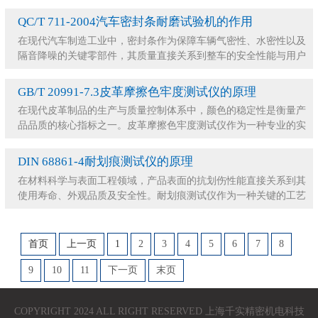
工业界评估材料耐用性不可或缺的利器。它
QC/T 711-2004汽车密封条耐磨试验机的作用
在现代汽车制造工业中，密封条作为保障车辆气密性、水密性以及
隔音降噪的关键零部件，其质量直接关系到整车的安全性能与用户
的驾乘体验。汽车在长期的行驶过程中，密封条不
GB/T 20991-7.3皮革摩擦色牢度测试仪的原理
在现代皮革制品的生产与质量控制体系中，颜色的稳定性是衡量产
品品质的核心指标之一。皮革摩擦色牢度测试仪作为一种专业的实
验室设备，被广泛应用于评估染色皮革在受到外力
DIN 68861-4耐划痕测试仪的原理
在材料科学与表面工程领域，产品表面的抗划伤性能直接关系到其
使用寿命、外观品质及安全性。耐划痕测试仪作为一种关键的工艺
试验仪器，被广泛应用于各类材料的质量检测与研
首页
上一页
1
2
3
4
5
6
7
8
9
10
11
下一页
末页
COPYRIGHT 2024 ALL RIGHT RESERVED 上海千实精密机电科技