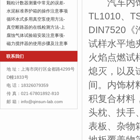
汽车内饰材
颗粒计数器测量中常见的误差-
水泥标准养护箱的操作注意事项
TL1010、T
循环水式多用真空泵使用方法-
真空断路器的在线检测方法-上
DIN752
腐蚀气体试验箱安装注意事项-
试样水平地
磁力搅拌器的使用步骤及注意事
火焰点燃试
联系我们
熄灭，以及
地 址：上海市闵行区金都路4299号
D幢1833号
间。内饰材
电 话：18326079359
传 真：021-67801892-810
积复合材料
邮 箱：info@qinsun-lab.com
头枕、扶手
表板、杂物
地板覆盖物