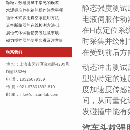
颗粒计数器测量中常见的误差-
静态强度测试
水泥标准养护箱的操作注意事项
电液伺服作动
循环水式多用真空泵使用方法-
真空断路器的在线检测方法-上
在H点定位系
腐蚀气体试验箱安装注意事项-
时采集并绘制
磁力搅拌器的使用步骤及注意事
在受到前后方
联系我们
地 址：上海市闵行区金都路4299号
动态冲击测试
D幢1833号
型以特定的速
电 话：18326079359
传 真：021-67801892-810
度加速度传感
邮 箱：info@qinsun-lab.com
间，从而量化
发碰撞中能有
汽车头枕强