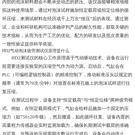
内部的泡沫材料都会不断承受动态的挤压。该仪器能够精准地模
拟这种使用场景，通过对泡沫试样施加恒定载荷或恒定位移的循
环压缩，来测试材料在经历成千上万次“按压”后的表现。通过测
试，企业和科研机构可以准确评判产品的耐久性能，获取关键的
技术指标，从而为生产工艺的优化、配方的研发以及批次质量的
一致性验证提供科学依据。
HD2气动泡沫疲劳测试仪原理是什么
HD2测试仪的核心工作原理基于气动驱动技术。设备在运行
前需要连接实验室的压缩空气作为动力源。启动后，气缸会在
PLC（可编程逻辑控制器）的精准控制下，推动标准压头以规定的
频率（通常为70次/分钟）对放置在标准孔板上的泡沫试样进行往
复压缩。
在测试过程中，设备支持“恒定载荷”与“恒定位移”两种疲劳模
式。例如，在恒定载荷模式下，气缸会给样品施加一个固定的压
缩力（如750±20牛顿），然后撤退，如此循环往复。设备内置的
高量程力传感器会实时监测加载力，确保长期测试中载荷的准确
与可靠。当预设的压缩周期次数运行完成后，设备会自动停止。