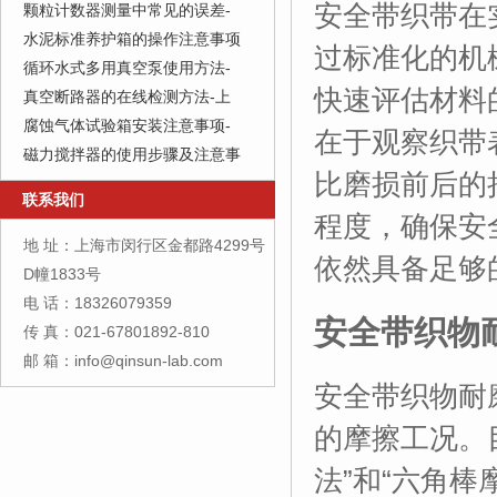
安全带织带在
颗粒计数器测量中常见的误差-
水泥标准养护箱的操作注意事项
过标准化的机
循环水式多用真空泵使用方法-
快速评估材料
真空断路器的在线检测方法-上
腐蚀气体试验箱安装注意事项-
在于观察织带
磁力搅拌器的使用步骤及注意事
比磨损前后的
联系我们
程度，确保安
地 址：上海市闵行区金都路4299号
依然具备足够
D幢1833号
电 话：18326079359
安全带织物
传 真：021-67801892-810
邮 箱：info@qinsun-lab.com
安全带织物耐
的摩擦工况。
法”和“六角棒